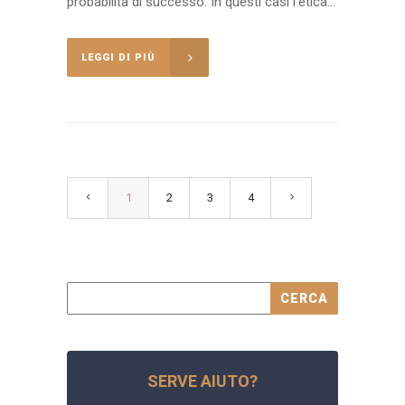
probabilità di successo. In questi casi l’etica...
LEGGI DI PIÙ
1
2
3
4
SERVE AIUTO?