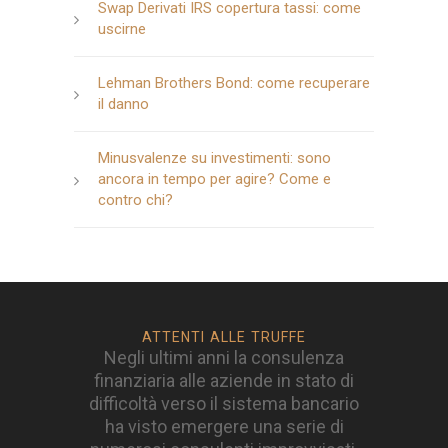
Swap Derivati IRS copertura tassi: come
uscirne
Lehman Brothers Bond: come recuperare
il danno
Minusvalenze su investimenti: sono
ancora in tempo per agire? Come e
contro chi?
ATTENTI ALLE TRUFFE
Negli ultimi anni la consulenza
finanziaria alle aziende in stato di
difficoltà verso il sistema bancario
ha visto emergere una serie di