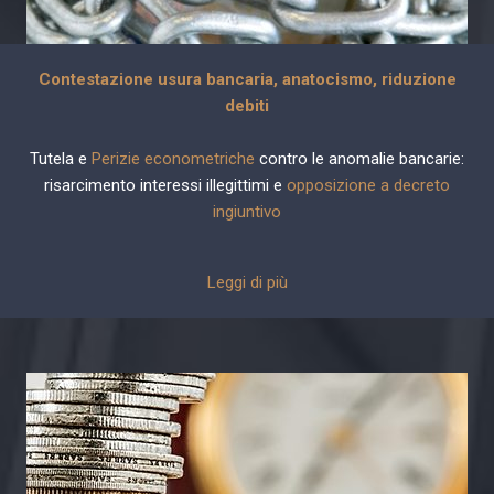
Contestazione usura bancaria, anatocismo, riduzione
debiti
Tutela e
Perizie econometriche
contro le anomalie bancarie:
risarcimento interessi illegittimi e
opposizione a decreto
ingiuntivo
Leggi di più