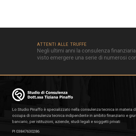
ATTENTI ALLE TRUFFE
Negli ultimi anni la consulenza finanziaria
visto emergere una serie di numerosi cons
Lo Studio Pinaffo è specializzato nella consulenza tecnica in materia di
occupa di consulenza tecnica indipendente in ambito finanziario e giur
bancario, per istituzioni, aziende, studi legali e soggetti privati
PI 03847630286