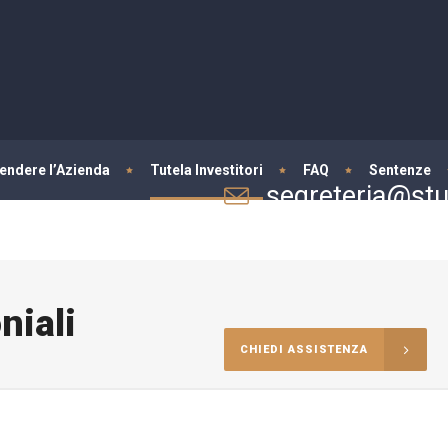
fendere l’Azienda
Tutela Investitori
FAQ
Sentenze
segreteria@stud
Per informazioni e consulenze
niali
CHIEDI ASSISTENZA