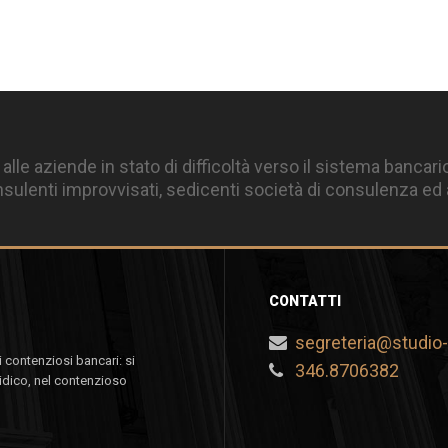
 alle aziende in stato di difficoltà verso il sistema bancari
ulenti improvvisati, sedicenti società di consulenza ed a
CONTATTI
segreteria@studio-p
 contenziosi bancari: si
346.8706382
idico, nel contenzioso