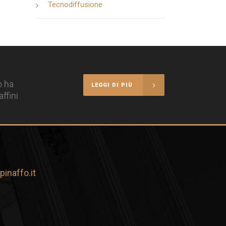
Tecnodiffusione
o ha
LEGGI DI PIÙ
ffini
inaffo.it