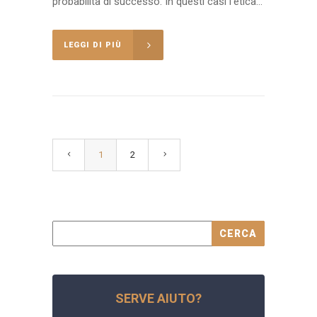
probabilità di successo. In questi casi l’etica...
LEGGI DI PIÙ
1
2
SERVE AIUTO?