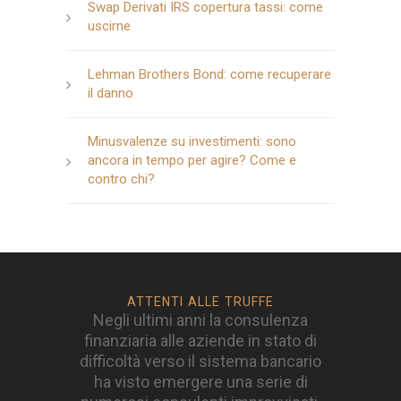
Swap Derivati IRS copertura tassi: come
uscirne
Lehman Brothers Bond: come recuperare
il danno
Minusvalenze su investimenti: sono
ancora in tempo per agire? Come e
contro chi?
ATTENTI ALLE TRUFFE
Negli ultimi anni la consulenza
finanziaria alle aziende in stato di
difficoltà verso il sistema bancario
ha visto emergere una serie di