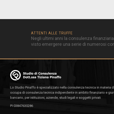
ATTENTI ALLE TRUFFE
Negli ultimi anni la consulenza finanziaria
visto emergere una serie di numerosi cons
Lo Studio Pinaffo è specializzato nella consulenza tecnica in materia di
occupa di consulenza tecnica indipendente in ambito finanziario e giur
bancario, per istituzioni, aziende, studi legali e soggetti privati
PI 03847630286