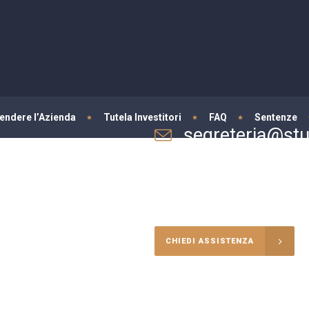
fendere l’Azienda
Tutela Investitori
FAQ
Sentenze
segreteria@stud
Per informazioni e consulenze
CHIEDI ASSISTENZA