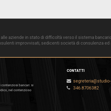
 alle aziende in stato di difficoltà verso il sistema bancari
ulenti improvvisati, sedicenti società di consulenza ed a
CONTATTI
segreteria@studio-p
 contenziosi bancari: si
346.8706382
idico, nel contenzioso