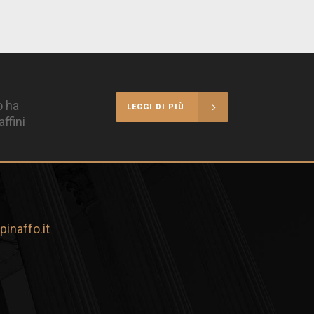
o ha
LEGGI DI PIÙ
ffini
inaffo.it