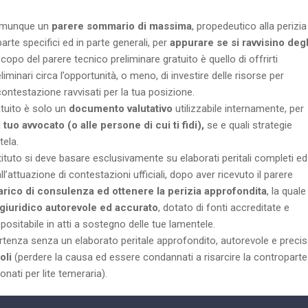
comunque un
parere sommario di massima
, propedeutico alla perizia
arte specifici ed in parte generali, per
appurare se si ravvisino degl
 scopo del parere tecnico preliminare gratuito è quello di offrirti
liminari circa l’opportunità, o meno, di investire delle risorse per
contestazione ravvisati per la tua posizione.
tuito è solo un
documento valutativo
utilizzabile internamente, per
tuo avvocato (o alle persone di cui ti fidi),
se e quali strategie
tela.
ituto si deve basare esclusivamente su elaborati peritali completi ed
l’attuazione di contestazioni ufficiali, dopo aver ricevuto il parere
carico di consulenza ed ottenere la perizia approfondita
, la quale
giuridico autorevole ed accurato
, dotato di fonti accreditate e
ositabile in atti a sostegno delle tue lamentele.
tenza senza un elaborato peritale approfondito, autorevole e preci
oli
(perdere la causa ed essere condannati a risarcire la controparte
ionati per lite temeraria).