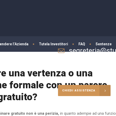
fendere l’Azienda
Tutela Investitori
FAQ
Sentenze
segreteria@stud
Per informazioni e consulenze
e una vertenza o una
ne formale con un parere
CHIEDI ASSISTENZA
gratuito?
inare gratuito non è una perizia,
in quanto adempie ad una funzi