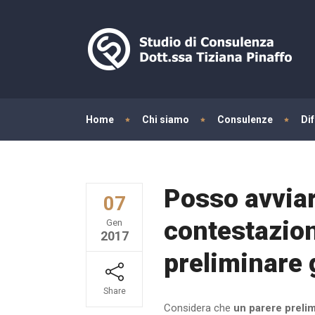
Home
Chi siamo
Consulenze
Di
Posso avviar
07
contestazio
Gen
2017
preliminare 
Share
Considera che
un parere prelim