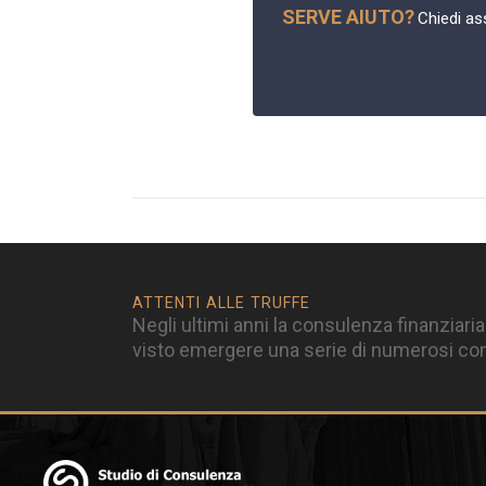
SERVE AIUTO?
Chiedi ass
ATTENTI ALLE TRUFFE
Negli ultimi anni la consulenza finanziaria
visto emergere una serie di numerosi cons