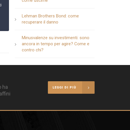
come uscirne
i
Lehman Brothers Bond: come
recuperare il danno
Minusvalenze su investimenti: sono
ancora in tempo per agire? Come e
contro chi?
o ha
LEGGI DI PIÙ
ffini