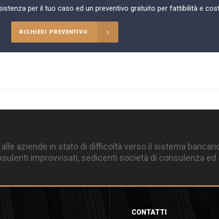
istenza per il tuo caso ed un preventivo gratuito per fattibilità e cost
RICHIEDI PREVENTIVO
 alle aziende in stato di difficoltà verso il sistema bancari
ulenti improvvisati, sedicenti società di consulenza ed a
CONTATTI