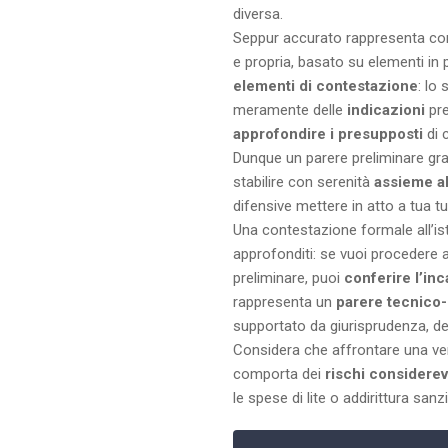
diversa.
Seppur accurato rappresenta 
e propria, basato su elementi in p
elementi di contestazione
: lo
meramente delle
indicazioni
pre
approfondire i presupposti
di 
Dunque un parere preliminare gra
stabilire con serenità
assieme al 
difensive mettere in atto a tua tu
Una contestazione formale all’ist
approfonditi: se vuoi procedere al
preliminare, puoi
conferire l’in
rappresenta un
parere tecnico-
supportato da giurisprudenza, dep
Considera che affrontare una ver
comporta dei
rischi considerev
le spese di lite o addirittura sanz