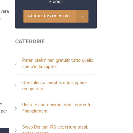
e costi
 vera
RICHIEDI PREVENTIVO
i
CATEGORIE
Pareri preliminari gratuiti: tutto quello
che c'è da sapere
Consulenza: perchè, costi, spese
recuperabili
so
Usura e anatocismo: conti correnti,
 per
finanziamenti
Swap Derivati IRS copertura tassi: