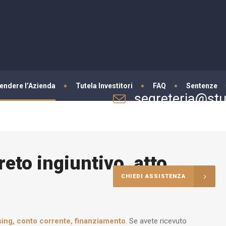
fendere l’Azienda
Tutela Investitori
FAQ
Sentenze
segreteria@stud
Per informazioni e consulenze
eto ingiuntivo, atto
CHIEDI ASSISTENZA
sing, conto corrente, finanziamento
. Se avete ricevuto