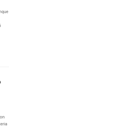
unque
i
o
con
eria