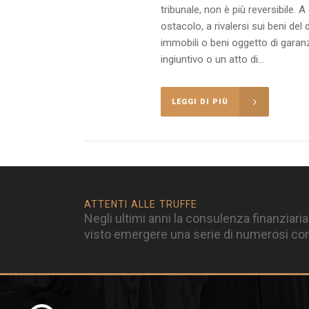
tribunale, non è più reversibile. A
ostacolo, a rivalersi sui beni d
immobili o beni oggetto di garanz
ingiuntivo o un atto di...
LEGGI DI PIÙ
ATTENTI ALLE TRUFFE
Negli ultimi anni la consulenza finanziaria
visto emergere una serie di numerosi cons