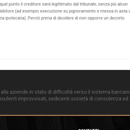
 quel punto il creditore sarà legittimato dal tribunale, senza più alcun
el debitore (ad esempio esecuzione su pignoramento e messa in asta d
ia ipotecaria). Perciò prima di decidere di non opporre un decreto
 alle aziende in stato di difficoltà verso il sistema bancari
ulenti improvvisati, sedicenti società di consulenza ed a