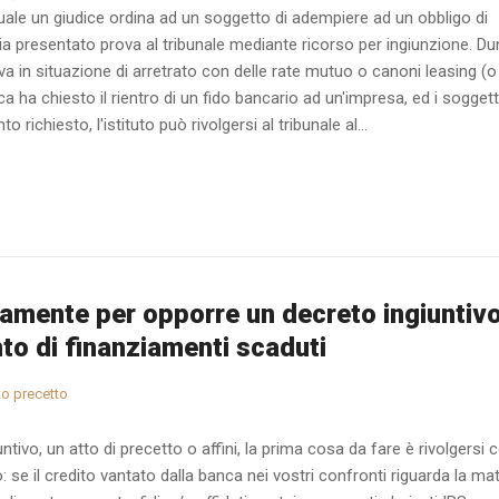
uale un giudice ordina ad un soggetto di adempiere ad un obbligo di
bia presentato prova al tribunale mediante ricorso per ingiunzione. D
a in situazione di arretrato con delle rate mutuo o canoni leasing (o
a ha chiesto il rientro di un fido bancario ad un'impresa, ed i soggett
richiesto, l'istituto può rivolgersi al tribunale al...
amente per opporre un decreto ingiuntiv
to di finanziamenti scaduti
to precetto
tivo, un atto di precetto o affini, la prima cosa da fare è rivolgersi 
 se il credito vantato dalla banca nei vostri confronti riguarda la mat