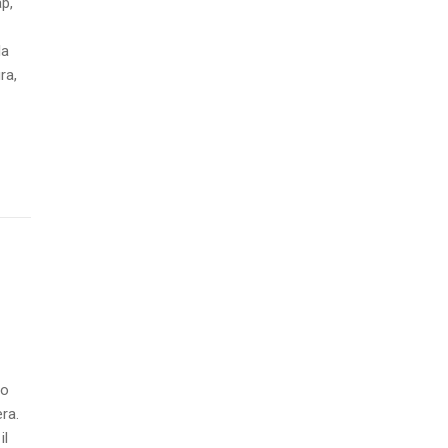
ap,
la
ra,
to
ra.
il