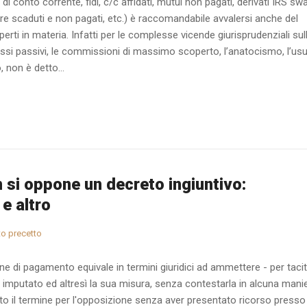
 di conto corrente, fidi, c/c affidati, mutui non pagati, derivati IRS sw
re scaduti e non pagati, etc.) è raccomandabile avvalersi anche del
erti in materia. Infatti per le complesse vicende giurisprudenziali sul
teressi passivi, le commissioni di massimo scoperto, l’anatocismo, l’usu
, non è detto...
si oppone un decreto ingiuntivo:
e altro
to precetto
one di pagamento equivale in termini giuridici ad ammettere - per taci
 imputato ed altresì la sua misura, senza contestarla in alcuna manie
o il termine per l'opposizione senza aver presentato ricorso presso 