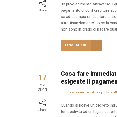
un provvedimento attraverso il q
pagamento di cui il creditore ab
Share
se ad esempio un debitore si trov
altro finanziamento), o se la banc
non sono in grado di pagare quanto 
LEGGI DI PIÙ
Cosa fare immediat
17
esigente il pagamen
Mar
2011
in
Opposizione decreto ingiuntivo, at
Quando si riceve un decreto ingiun
Share
tempestività ad un legale esperto: