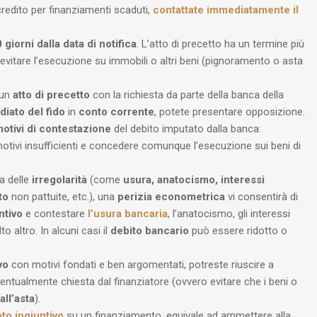
credito per finanziamenti scaduti,
contattate immediatamente il
 giorni dalla data di notifica
. L’atto di precetto ha un termine più
vitare l’esecuzione su immobili o altri beni (pignoramento o asta
un
atto di precetto
con la richiesta da parte della banca della
diato del fido
in
conto corrente
, potete presentare opposizione.
otivi di contestazione
del debito imputato dalla banca:
motivi insufficienti e concedere comunque l’esecuzione sui beni di
a delle
irregolarità
(come
usura, anatocismo, interessi
to
non pattuite, etc.), una
perizia econometrica
vi consentirà di
ntivo
e contestare
l’usura bancaria
, l’anatocismo, gli interessi
to altro. In alcuni casi il
debito bancario
può essere ridotto o
vo
con motivi fondati e ben argomentati, potreste riuscire a
entualmente chiesta dal finanziatore (ovvero evitare che i beni o
all’asta
).
to ingiuntivo
su un finanziamento, equivale ad ammettere alla