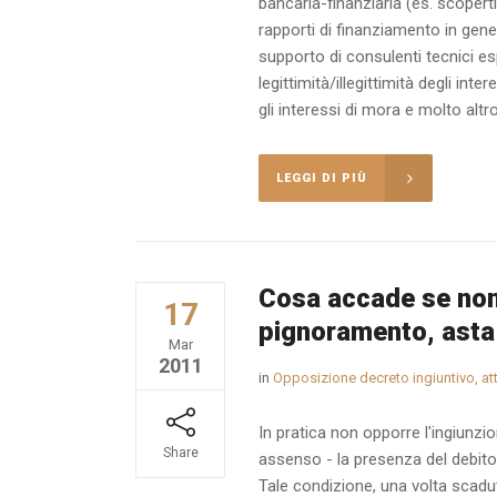
bancaria-finanziaria (es. scoperti
rapporti di finanziamento in gene
supporto di consulenti tecnici esp
legittimità/illegittimità degli in
gli interessi di mora e molto altro
LEGGI DI PIÙ
Cosa accade se non 
17
pignoramento, asta 
Mar
2011
in
Opposizione decreto ingiuntivo, at
In pratica non opporre l'ingiunzi
Share
assenso - la presenza del debito
Tale condizione, una volta scadut