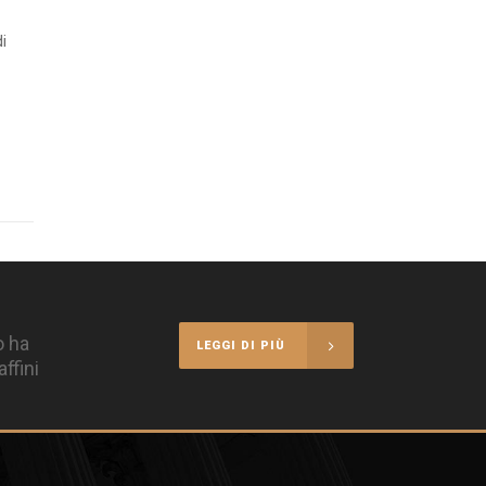
i
o ha
LEGGI DI PIÙ
ffini