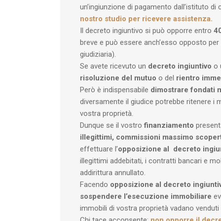
un’ingiunzione di pagamento dall’istituto di 
nostro studio per ricevere assistenza.
Il decreto ingiuntivo si può opporre entro
40
breve e può essere anch’esso opposto per e
giudiziaria).
Se avete ricevuto un
decreto ingiuntivo
o 
risoluzione del mutuo
o del
rientro imme
Però è indispensabile
dimostrare fondati m
diversamente il giudice potrebbe ritenere i 
vostra proprietà.
Dunque se il vostro
finanziamento
present
illegittimi, commissioni massimo scoper
effettuare l’
opposizione al decreto ingiu
illegittimi addebitati, i contratti bancari e mol
addirittura annullato.
Facendo
opposizione al decreto ingiunti
sospendere l’esecuzione immobiliare
ev
immobili di vostra proprietà vadano venduti
Chi tace acconsente:
non opporre il decre