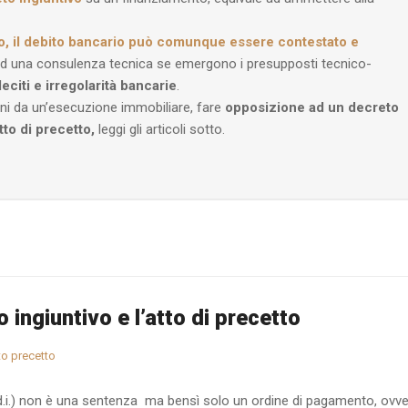
vo, il debito bancario può comunque essere contestato e
i ed una consulenza tecnica se emergono i presupposti tecnico-
lleciti e irregolarità bancarie
.
eni da un’esecuzione immobiliare, fare
opposizione ad un decreto
tto di precetto,
leggi gli articoli sotto.
 ingiuntivo e l’atto di precetto
to precetto
o d.i.) non è una sentenza ma bensì solo un ordine di pagamento, ovv