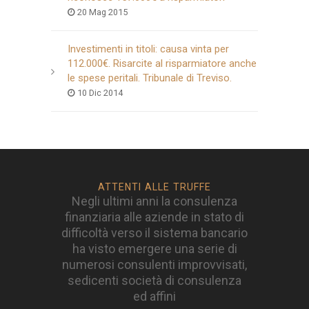
20 Mag 2015
Investimenti in titoli: causa vinta per
112.000€. Risarcite al risparmiatore anche
le spese peritali. Tribunale di Treviso.
10 Dic 2014
ATTENTI ALLE TRUFFE
Negli ultimi anni la consulenza
finanziaria alle aziende in stato di
difficoltà verso il sistema bancario
ha visto emergere una serie di
numerosi consulenti improvvisati,
sedicenti società di consulenza
ed affini