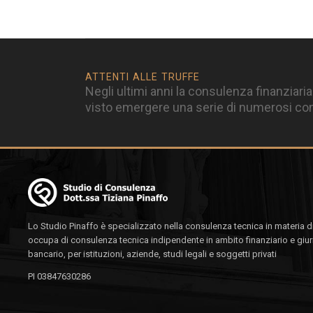
ATTENTI ALLE TRUFFE
Negli ultimi anni la consulenza finanziaria
visto emergere una serie di numerosi cons
Lo Studio Pinaffo è specializzato nella consulenza tecnica in materia di
occupa di consulenza tecnica indipendente in ambito finanziario e giur
bancario, per istituzioni, aziende, studi legali e soggetti privati
PI 03847630286