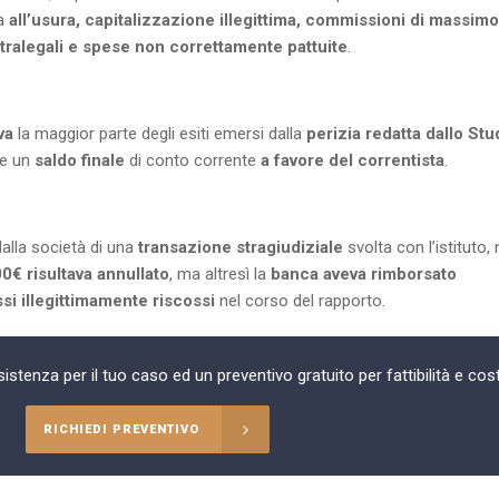
za
all’usura, capitalizzazione illegittima, commissioni di massimo
ultralegali e spese non correttamente pattuite
.
va
la maggior parte degli esiti emersi dalla
perizia redatta dallo Stu
re un
saldo finale
di conto corrente
a favore del correntista
.
dalla società di una
transazione stragiudiziale
svolta con l’istituto, 
0€ risultava annullato
, ma altresì la
banca aveva rimborsato
ssi illegittimamente riscossi
nel corso del rapporto.
istenza per il tuo caso ed un preventivo gratuito per fattibilità e cost
RICHIEDI PREVENTIVO