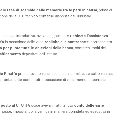
a la
fase di scambio delle memorie tra le parti in causa
, prima di
zione della CTU tecnico contabile disposta dal Tribunale.
o la perizia introduttiva, aveva saggiamente
richiesto l’assistenza
ffo
in occasione delle varie
repliche alla controparte
, cosicché era
 per punto tutte le obiezioni della banca
, compresi molti dei
 affidamento
depositati dall’istituto.
io Pinaffo
presentavano varie lacune ed incorrettezze sotto vari asp
ofili prontamente contestati in occasione di varie memorie tecniche
 posto al CTU
, il Giudice aveva infatti tenuto
conto delle varie
mosse, impostando la verifica in maniera completa ed esaustiva in