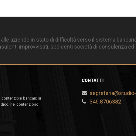
 alle aziende in stato di difficoltà verso il sistema bancari
ulenti improvvisati, sedicenti società di consulenza ed a
CONTATTI
segreteria@studio-p
 contenziosi bancari: si
346.8706382
idico, nel contenzioso