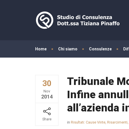
Home
Chi siamo
Consulenze
Di
Tribunale M
30
Infine annul
Nov
2014
all’azienda i
Share
in
Risultati: Cause Vinte, Risarcimenti