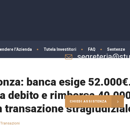
fendere l’Azienda
Tutela Investitori
FAQ
Sentenze
segreteria@stud
Per informazioni e consulenze
onza: banca esige 52.000€
la debito e rimborsa 40.00
CHIEDI ASSISTENZA
n transazione stragiudizial
, Transazioni