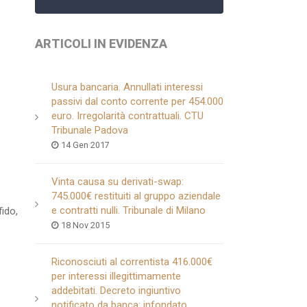
ARTICOLI IN EVIDENZA
Usura bancaria. Annullati interessi
passivi dal conto corrente per 454.000
euro. Irregolarità contrattuali. CTU
Tribunale Padova
14 Gen 2017
Vinta causa su derivati-swap:
745.000€ restituiti al gruppo aziendale
e contratti nulli. Tribunale di Milano
fido,
18 Nov 2015
Riconosciuti al correntista 416.000€
per interessi illegittimamente
addebitati. Decreto ingiuntivo
notificato da banca: infondato.