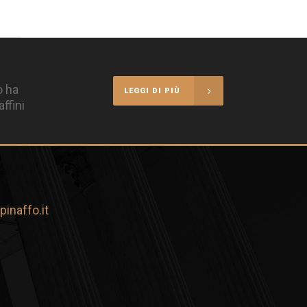
o ha
LEGGI DI PIÙ
ffini
inaffo.it