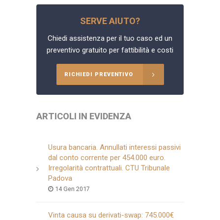
SERVE AIUTO?
Chiedi assistenza per il tuo caso ed un
preventivo gratuito per fattibilità e costi
RICHIEDI PREVENTIVO
ARTICOLI IN EVIDENZA
Usura bancaria. Annullati interessi passivi
dal conto corrente per 454.000 euro.
Irregolarità contrattuali. CTU Tribunale
Padova
14 Gen 2017
Vinta causa su derivati-swap: 745.000€