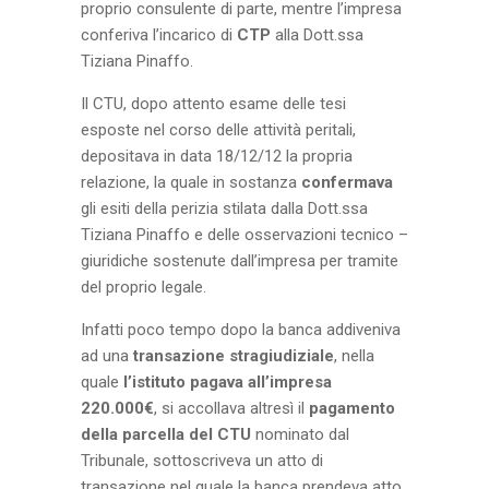
proprio consulente di parte, mentre l’impresa
conferiva l’incarico di
CTP
alla Dott.ssa
Tiziana Pinaffo.
Il CTU, dopo attento esame delle tesi
esposte nel corso delle attività peritali,
depositava in data 18/12/12 la propria
relazione, la quale in sostanza
confermava
gli esiti della perizia stilata dalla Dott.ssa
Tiziana Pinaffo e delle osservazioni tecnico –
giuridiche sostenute dall’impresa per tramite
del proprio legale.
Infatti poco tempo dopo la banca addiveniva
ad una
transazione stragiudiziale
, nella
quale
l’istituto pagava all’impresa
220.000€
, si accollava altresì il
pagamento
della parcella del CTU
nominato dal
Tribunale, sottoscriveva un atto di
transazione nel quale la banca prendeva atto