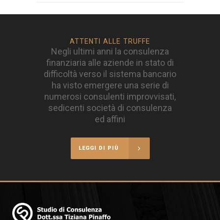
ATTENTI ALLE TRUFFE
Negli ultimi anni la consulenza
finanziaria alle aziende in stato di
difficoltà verso il sistema bancario
ha visto emergere una serie di
numerosi consulenti improvvisati,
sedicenti società di consulenza
ed affini
LEGGI DI PIÙ