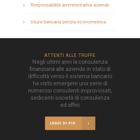
Responsabilità amministrativa aziende
Usura bancaria perizia econometrica
ATTENTI ALLE TRUFFE
Negli ultimi anni la consulenza
finanziaria alle aziende in stato di
difficoltà verso il sistema bancario
ha visto emergere una serie di
numerosi consulenti improvvisati,
sedicenti società di consulenza
ed affini
LEGGI DI PIÙ