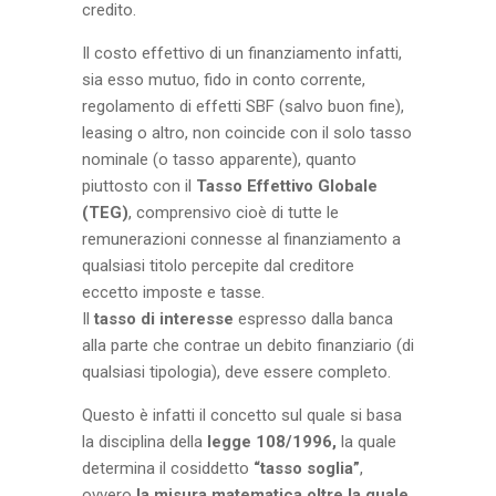
credito.
Il costo effettivo di un finanziamento infatti,
sia esso mutuo, fido in conto corrente,
regolamento di effetti SBF (salvo buon fine),
leasing o altro, non coincide con il solo tasso
nominale (o tasso apparente), quanto
piuttosto con il
Tasso Effettivo Globale
(TEG)
, comprensivo cioè di tutte le
remunerazioni connesse al finanziamento a
qualsiasi titolo percepite dal creditore
eccetto imposte e tasse.
Il
tasso di interesse
espresso dalla banca
alla parte che contrae un debito finanziario (di
qualsiasi tipologia), deve essere completo.
Questo è infatti il concetto sul quale si basa
la disciplina della
legge 108/1996,
la quale
determina il cosiddetto
“tasso soglia”
,
ovvero
la misura matematica oltre la quale