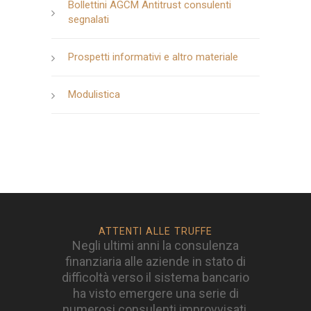
Bollettini AGCM Antitrust consulenti
segnalati
Prospetti informativi e altro materiale
Modulistica
ATTENTI ALLE TRUFFE
Negli ultimi anni la consulenza
finanziaria alle aziende in stato di
difficoltà verso il sistema bancario
ha visto emergere una serie di
numerosi consulenti improvvisati,