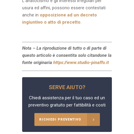
L’anatocismo e gli interessi irregolari per
usura ed affini, possono essere contestati
anche in
opposizione ad un decreto
ingiuntivo o atto di precetto
.
Nota – La riproduzione di tutto o di parte di
questo articolo è consentita solo citandone la
fonte originaria
https://www.studio-pinaffo.it
SERVE AIUTO?
Chiedi assistenza per il tuo caso ed un
preventivo gratuito per fattibilità e costi
RICHIEDI PREVENTIVO