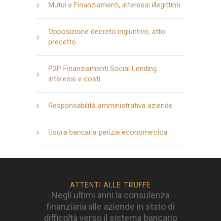
Mutui e Finanziamenti, interessi illegittimi
Opposizione decreto ingiuntivo, atto
precetto
P2P Finanziamenti Social Lending
interessi e costi
Responsabilità amministrativa aziende
Usura bancaria perizia econometrica
ATTENTI ALLE TRUFFE
Negli ultimi anni la consulenza
finanziaria alle aziende in stato di
difficoltà verso il sistema bancario