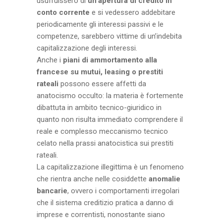
usufruissero di
un’apertura di credito in
conto corrente
e si vedessero addebitare
periodicamente gli interessi passivi e le
competenze, sarebbero vittime di un’indebita
capitalizzazione degli interessi.
Anche i
piani di ammortamento alla
francese su mutui, leasing o prestiti
rateali
possono essere affetti da
anatocismo occulto: la materia è fortemente
dibattuta in ambito tecnico-giuridico in
quanto non risulta immediato comprendere il
reale e complesso meccanismo tecnico
celato nella prassi anatocistica sui prestiti
rateali.
La capitalizzazione illegittima è un fenomeno
che rientra anche nelle cosiddette
anomalie
bancarie
, ovvero i comportamenti irregolari
che il sistema creditizio pratica a danno di
imprese e correntisti, nonostante siano