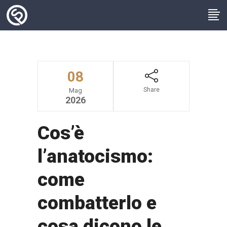
08
Share
Mag
2026
Cos’è
l’anatocismo:
come
combatterlo e
cosa dicono le